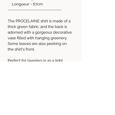
    Longueur - 67cm
-----------------------------------
The PROCELAINE shirt is made of a 
thick green fabric, and the back is 
adorned with a gorgeous decorative 
vase filled with hanging greenery. 
Some leaves are also peeking on 
the shirt's front.
Perfect for layering or as a light 
jacket, this piece will sure be an 
original statement in your wardrobe. 
Show your values in a unique and 
bold way with this one-of-a-kind 
garment upcycled here in Quebec. 
Because there is enough clothes 
already on the planet, but never 
enough art!